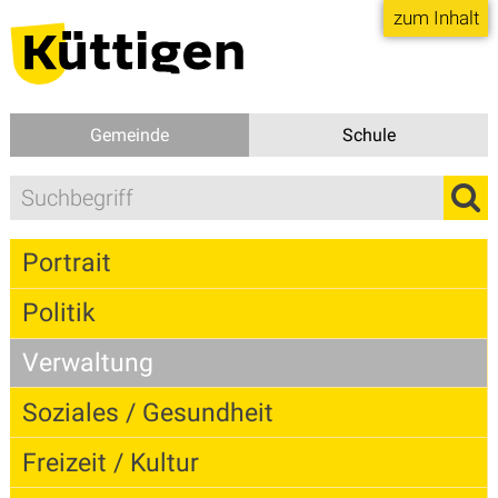
Direkt zum Inhalt springen
zum Inhalt
Gemeinde
Schule
Suchbegriff
Suc
Hauptnavigation
Portrait
Politik
Verwaltung
Soziales / Gesundheit
Freizeit / Kultur