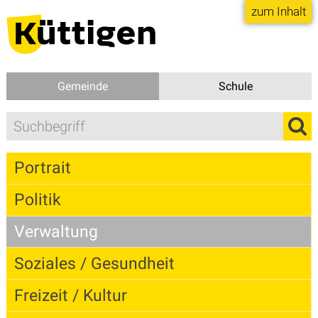
Direkt zum Inhalt springen
zum Inhalt
Gemeinde
Schule
Suchbegriff
Suc
Hauptnavigation
Portrait
Politik
Verwaltung
Soziales / Gesundheit
Freizeit / Kultur