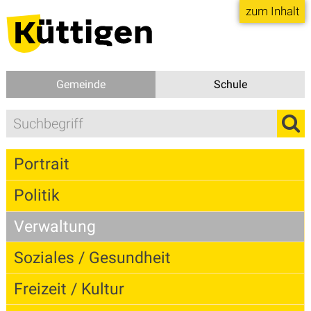
Direkt zum Inhalt springen
zum Inhalt
Gemeinde
Schule
Suchbegriff
Suc
Hauptnavigation
Portrait
Politik
Verwaltung
Soziales / Gesundheit
Freizeit / Kultur