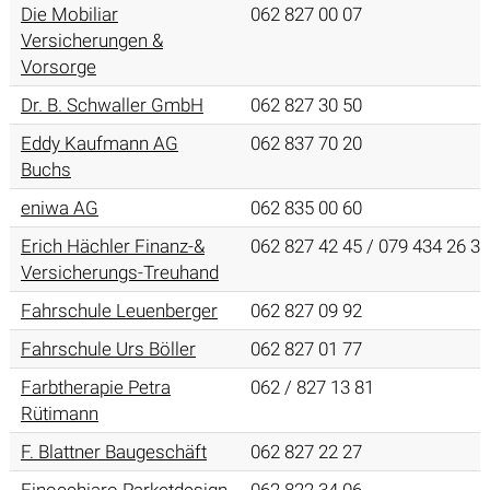
Die Mobiliar
062 827 00 07
Versicherungen &
Vorsorge
Dr. B. Schwaller GmbH
062 827 30 50
Eddy Kaufmann AG
062 837 70 20
Buchs
eniwa AG
062 835 00 60
Erich Hächler Finanz-&
062 827 42 45 / 079 434 26 37
Versicherungs-Treuhand
Fahrschule Leuenberger
062 827 09 92
Fahrschule Urs Böller
062 827 01 77
Farbtherapie Petra
062 / 827 13 81
Rütimann
F. Blattner Baugeschäft
062 827 22 27