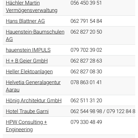
Hächler Martin
056 450 39 51
Vermögensverwaltung
Hans Blattner AG
062 791 54 84
Hauenstein-Baumschulen
062 827 20 50
AG
hauenstein IMPULS
079 702 39 02
H + B Geier GmbH
062 827 28 63
Heller Elektoanlagen
062 827 08 30
Helvetia Generalagentur
078 863 01 41
Aarau
Hönig Architektur GmbH
062 511 31 20
Hotel Traube Garni
062 544 98 98 / 079 122 84 84
HPW Consulting +
079 330 48 49
Engineering