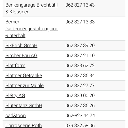
Benkengarage Brechbühl
062 827 13 43
& Klossner
Berner
062 827 13 33
Gartenneugestaltung und
-unterhalt
BikErich GmbH
062 827 39 20
Bircher Bau AG
062 827 21 10
Blattform
062 823 62 72
Blattner Getränke
062 827 36 34
Blattner zur Mühle
062 827 27 77
Blétry AG
062 839 00 20
Blütentanz GmbH
062 827 36 26
cad&toon
062-823 44 74
Carrosserie Roth
079 332 58 06