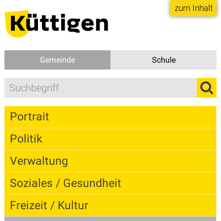
Direkt zum Inhalt springen
zum Inhalt
Gemeinde
Schule
Suchbegriff
Suc
Hauptnavigation
Portrait
Politik
Verwaltung
Soziales / Gesundheit
Freizeit / Kultur