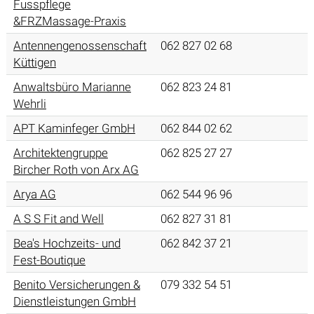
Fusspflege
&FRZMassage-Praxis
Antennengenossenschaft
062 827 02 68
Küttigen
Anwaltsbüro Marianne
062 823 24 81
Wehrli
APT Kaminfeger GmbH
062 844 02 62
Architektengruppe
062 825 27 27
Bircher Roth von Arx AG
Arya AG
062 544 96 96
A S S Fit and Well
062 827 31 81
Bea's Hochzeits- und
062 842 37 21
Fest-Boutique
Benito Versicherungen &
079 332 54 51
Dienstleistungen GmbH