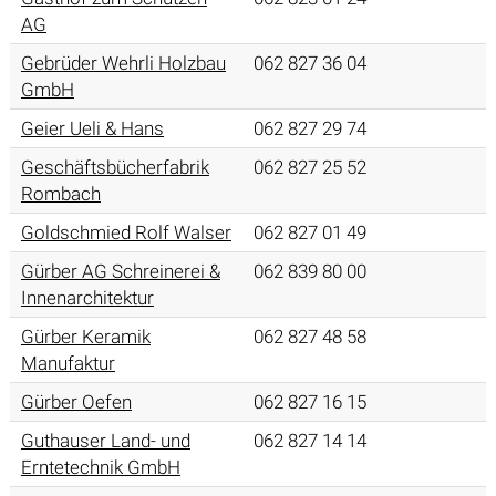
AG
Gebrüder Wehrli Holzbau
062 827 36 04
GmbH
Geier Ueli & Hans
062 827 29 74
Geschäftsbücherfabrik
062 827 25 52
Rombach
Goldschmied Rolf Walser
062 827 01 49
Gürber AG Schreinerei &
062 839 80 00
Innenarchitektur
Gürber Keramik
062 827 48 58
Manufaktur
Gürber Oefen
062 827 16 15
Guthauser Land- und
062 827 14 14
Erntetechnik GmbH