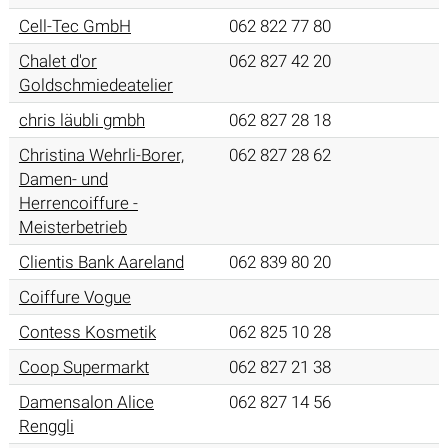
Cell-Tec GmbH
062 822 77 80
Chalet d'or
062 827 42 20
Goldschmiedeatelier
chris läubli gmbh
062 827 28 18
Christina Wehrli-Borer,
062 827 28 62
Damen- und
Herrencoiffure -
Meisterbetrieb
Clientis Bank Aareland
062 839 80 20
Coiffure Vogue
Contess Kosmetik
062 825 10 28
Coop Supermarkt
062 827 21 38
Damensalon Alice
062 827 14 56
Renggli