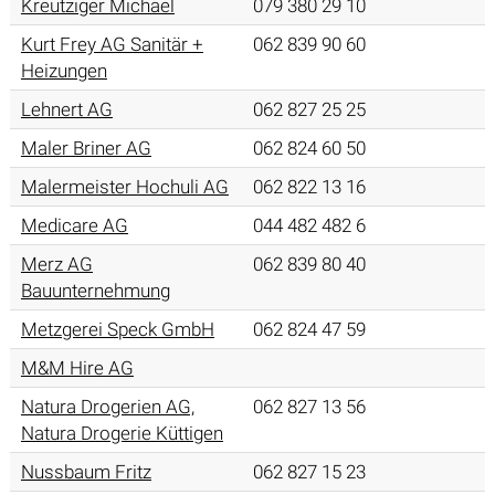
Kreutziger Michael
079 380 29 10
Kurt Frey AG Sanitär +
062 839 90 60
Heizungen
Lehnert AG
062 827 25 25
Maler Briner AG
062 824 60 50
Malermeister Hochuli AG
062 822 13 16
Medicare AG
044 482 482 6
Merz AG
062 839 80 40
Bauunternehmung
Metzgerei Speck GmbH
062 824 47 59
M&M Hire AG
Natura Drogerien AG,
062 827 13 56
Natura Drogerie Küttigen
Nussbaum Fritz
062 827 15 23