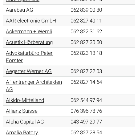
Aarebau AG
062 839 00 30
AAR electronic GmbH
062 827 40 11
Ackermann + Wernli
062 822 31 62
Acustix Hörberatung
062 827 30 50
Advokaturbüro Peter
062 823 18 18
Forster
Aegerter Werner AG
062 827 22 03
Affentranger Architekten
062 827 14 64
AG
Aikido-Mittelland
062 544 97 94
Allianz Suisse
076 396 78 76
Alpha Capital AG
043 497 29 77
Amalia Batory,
062 827 28 54