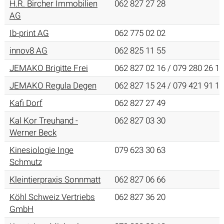
H.R. Bircher Immobilien
062 827 27 28
AG
Ib-print AG
062 775 02 02
innov8 AG
062 825 11 55
JEMAKO Brigitte Frei
062 827 02 16 / 079 280 26 19
JEMAKO Regula Degen
062 827 15 24 / 079 421 91 11
Kafi Dorf
062 827 27 49
Kal Kor Treuhand -
062 827 03 30
Werner Beck
Kinesiologie Inge
079 623 30 63
Schmutz
Kleintierpraxis Sonnmatt
062 827 06 66
Köhl Schweiz Vertriebs
062 827 36 20
GmbH