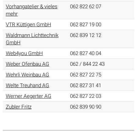
Vorhangatelier & vieles
062 822 62 07
mehr
VTR Küttigen GmbH
062 827 19 00
Waldmann Lichttechnik
062 839 12 12
GmbH
Web4you GmbH
062 827 40 04
Weber Ofenbau AG
062 / 844 22 43
Wehrli Weinbau AG
062 827 22 75
Welte Treuhand AG
062 827 31 41
Werner Aegerter AG
062 827 22 03
Zubler Fritz
062 839 90 90