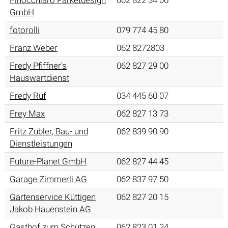
Finocchiaro Parketdesign
062 822 34 06
GmbH
fotorolli
079 774 45 80
Franz Weber
062 8272803
Fredy Pfiffner's
062 827 29 00
Hauswartdienst
Fredy Ruf
034 445 60 07
Frey Max
062 827 13 73
Fritz Zubler, Bau- und
062 839 90 90
Dienstleistungen
Future-Planet GmbH
062 827 44 45
Garage Zimmerli AG
062 837 97 50
Gartenservice Küttigen
062 827 20 15
Jakob Hauenstein AG
Gasthof zum Schützen
062 823 01 24