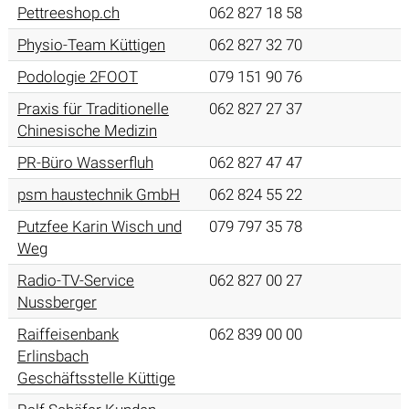
Pettreeshop.ch
062 827 18 58
Physio-Team Küttigen
062 827 32 70
Podologie 2FOOT
079 151 90 76
Praxis für Traditionelle
062 827 27 37
Chinesische Medizin
PR-Büro Wasserfluh
062 827 47 47
psm haustechnik GmbH
062 824 55 22
Putzfee Karin Wisch und
079 797 35 78
Weg
Radio-TV-Service
062 827 00 27
Nussberger
Raiffeisenbank
062 839 00 00
Erlinsbach
Geschäftsstelle Küttige