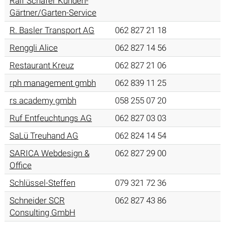
Ralf Schäfer Kunden-
Gärtner/Garten-Service
R. Basler Transport AG
062 827 21 18
Renggli Alice
062 827 14 56
Restaurant Kreuz
062 827 21 06
rph management gmbh
062 839 11 25
rs academy gmbh
058 255 07 20
Ruf Entfeuchtungs AG
062 827 03 03
SaLü Treuhand AG
062 824 14 54
SARICA Webdesign &
062 827 29 00
Office
Schlüssel-Steffen
079 321 72 36
Schneider SCR
062 827 43 86
Consulting GmbH