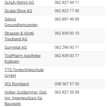
Schuh Wehrli AG
062 827 44 11
Scuba-Shop AG
062 822 17 45
Silenzi
062 897 49 09
Gesundheitszenter
Strasser & Vögtli
062 839 00 10
Treuhand AG
Surmetal AG
062 296 93 71
TopPharm Apotheke
062 839 00 77
Küttigen
TTS Tontechnikschule
GmbH
VOI Rombach
058 567 57 50
Volker Goldammer, Dipl.
062 827 35 09
Ing. Ingenieurbüro für
Baustatik