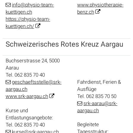
info@physio-team-
www.physiotherapie-
kuettigen.ch
benz.ch
https://physio-team-
kuettigen.ch/
Schweizerisches Rotes Kreuz Aargau
Buchserstrasse 24, 5000
Aarau
Tel. 062 835 70 40
Fahrdienst, Ferien &
geschaeftsstelle@srk-
Ausflüge
aargau.ch
Tel. 062 835 70 50
www.srk-aargau.ch
srk-aarau@srk-
Kurse und
aargau.ch
Entlastungsangebote:
Begleitete
Tel. 062 835 70 40
Tagesstruktur:
kurse@srk-aargau.ch