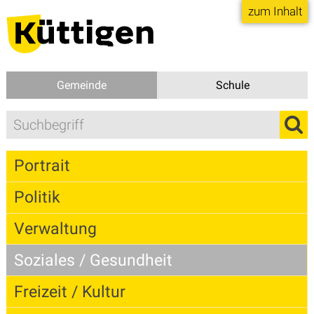
Direkt zum Inhalt springen
zum Inhalt
Gemeinde
Schule
Suchbegriff
Suc
Hauptnavigation
Portrait
Politik
Verwaltung
Soziales / Gesundheit
Freizeit / Kultur