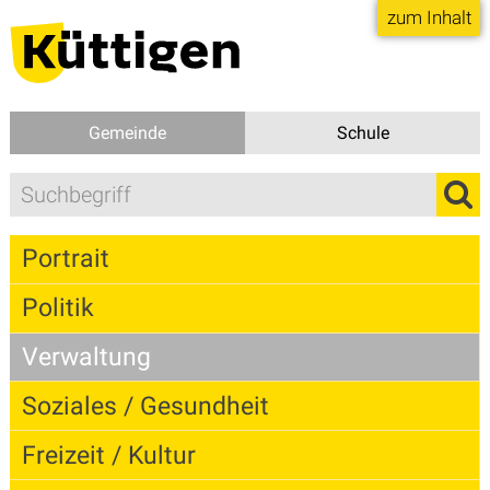
Direkt zum Inhalt springen
zum Inhalt
Gemeinde
Schule
Suchbegriff
Suc
Hauptnavigation
Portrait
Politik
Verwaltung
Soziales / Gesundheit
Freizeit / Kultur